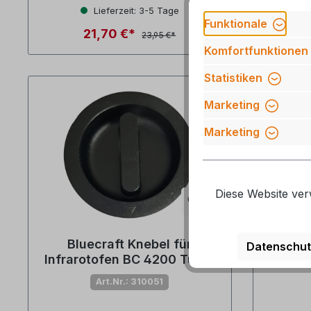
Lieferzeit: 3-5 Tage
Funktionale
21,70 €*
23,95 €*
Komfortfunktionen
Statistiken
Marketing
Marketing
Diese Website ver
Bluecraft Knebel für
Bluec
Datenschut
Infrarotofen BC 4200 Turbo
Elektr
Art.Nr.: 310051