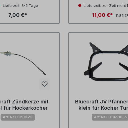
Lieferzeit: 3-5 Tage
Lieferzeit: zur Zeit nicht 
7,00 €*
11,00 €*
11,85 €
craft Zündkerze mit
Bluecraft JV Pfanne
l für Hockerkocher
klein für Kocher Tu
flammig (Nr.8051
Art.Nr.: 320323
Art.Nr.: 310630-6