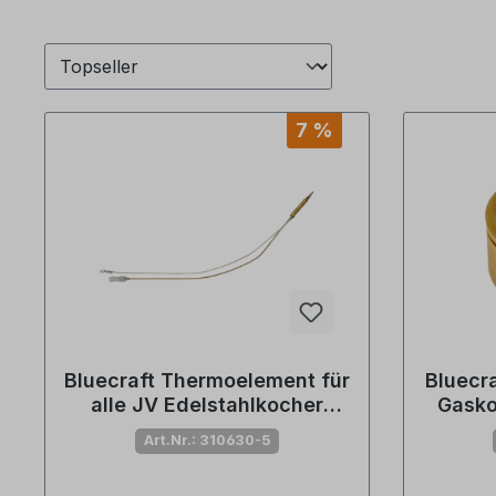
7 %
Bluecraft Thermoelement für
Bluecr
alle JV Edelstahlkocher
Gasko
Turbo
fla
Art.Nr.: 310630-5