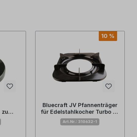
10 %
Bluecraft JV Pfannenträger
 zu
für Edelstahlkocher Turbo 3-
(Nr.
flammig (Nr.805191)
Art.Nr.: 310632-1