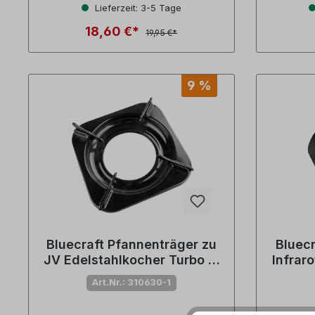
Lieferzeit: 3-5 Tage
18,60 €*
19,95 €*
9 %
Bluecraft Pfannenträger zu
Bluecr
JV Edelstahlkocher Turbo 1-
Infrar
und 2-flammig (Nr. 805194)
Art.Nr.: 310630-1