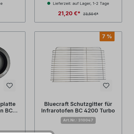
ge
Lieferzeit: auf Lager, 1-2 Tage
21,20 €*
23,50 €*
7 %
platte
Bluecraft Schutzgitter für
en BC
Infrarotofen BC 4200 Turbo
Art.Nr.: 310047