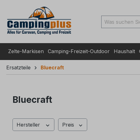
ingen
Zur Suche springen
Zur Hauptnavigation spr
Zelte-Markisen
Camping-Freizeit-Outdoor
Haushalt
Ersatzteile
Bluecraft
Bluecraft
Hersteller
Preis