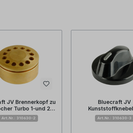
aft JV Brennerkopf zu
Bluecraft JV
cher Turbo 1-und 2-
Kunststoffknebel
mmig (Nr. 805193)
Gaskocher Turbo 
Art.Nr.: 310630-2
Art.Nr.: 310630-3
805199)