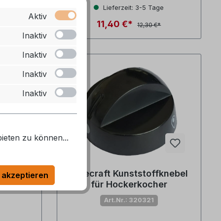
ge
Lieferzeit: 3-5 Tage
Aktiv
11,40 €*
12,30 €*
Inaktiv
Inaktiv
7 %
Inaktiv
Inaktiv
ieten zu können...
er für
Bluecraft Kunststoffknebel
 akzeptieren
für Hockerkocher
Art.Nr.: 320321