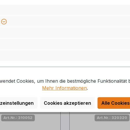
Lieferzeit: 3-5 Tage
Lieferzeit: 3-5 Ta
2,80 €*
7,00 €*
wendet Cookies, um Ihnen die bestmögliche Funktionalität b
Mehr Informationen
.
raft Bedienteilplatte
Bluecraft Piezozünd
zeinstellungen
Cookies akzeptieren
Alle Cookies
o für Infrarotofen BC
Hockerkocher
4200 Turbo
Art.Nr.: 310052
Art.Nr.: 320320