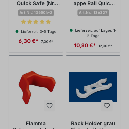
Quick Safe (Nr.
appe Rail Quick
98656-386)
Pro schwarz,für
Art.Nr.: 136504-2
Art.Nr.: 136327
Carry Bike (Nr.
98656-999)
Durchschnittliche Bewertung von 5 von 5 Sternen
Lieferzeit: auf Lager, 1-
Lieferzeit: 3-5 Tage
2 Tage
6,30 €*
7,00 €*
10,80 €*
12,00 €*
Fiamma
Rack Holder grau