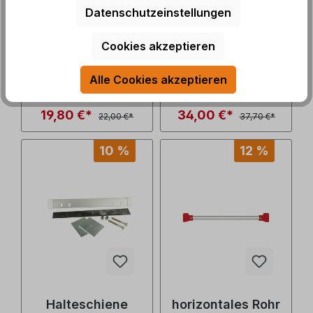
Sicherheitsklemm
Tragestruktur
Datenschutzeinstellungen
halter Rack Holder
horizontal CB Pro
schwarz, (Nr.
schwarz, Carry
Cookies akzeptieren
Art.Nr.: 136323
Art.Nr.: 136325
98656M010)
Bike (Nr.
98656M011)
Alle Cookies akzeptieren
Lieferzeit: 3-5 Tage
Lieferzeit: 3-5 Tage
19,80 €*
34,00 €*
22,00 €*
37,70 €*
10 %
12 %
Halteschiene
horizontales Rohr