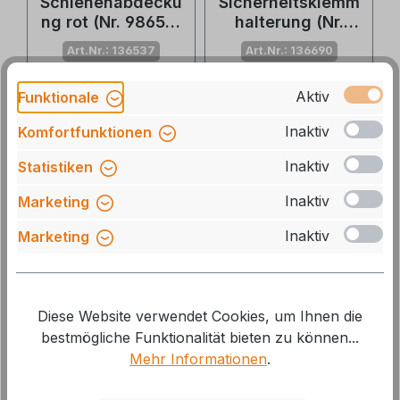
Schienenabdecku
Sicherheitsklemm
ng rot (Nr. 98656-
halterung (Nr.
079)
98656-378)
Art.Nr.: 136537
Art.Nr.: 136690
Aktiv
Funktionale
Lieferzeit: 3-5 Tage
Lieferzeit: auf Lager, 1-
2 Tage
Inaktiv
Komfortfunktionen
9,05 €*
12,40 €*
Inaktiv
Statistiken
10 %
10 %
Inaktiv
Marketing
Inaktiv
Marketing
Diese Website verwendet Cookies, um Ihnen die
bestmögliche Funktionalität bieten zu können...
Mehr Informationen
.
Fiamma
Fiamma