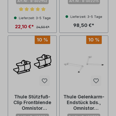
Art.Nr.: B-602952
Art.Nr.: B-602215
(Nr. 1500602215)
Durchschnittliche Bewertung von 5 von 5 Sternen
Lieferzeit: 3-5 Tage
Lieferzeit: 3-5 Tage
98,50 €*
22,10 €*
24,50 €*
10 %
10 %
Thule Stützfuß-
Thule Gelenkarm-
Clip Frontblende
Endstück bds.,
Omnistor
Omnistor
4900/4200 (Nr.
6200/4900/4200