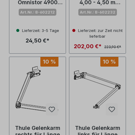
Omnistor 4900
4,00 - 4,50 m
(Nr. 1500602212)
Omnistor 4900
Art.Nr.: B-602212
Art.Nr.: B-602232
(Nr. 1500602232)
Lieferzeit: 3-5 Tage
Lieferzeit: zur Zeit nicht
lieferbar
24,50 €*
202,00 €*
223,90 €*
10 %
10 %
Thule Gelenkarm
Thule Gelenkarm
rechts für Länge
links für Länge