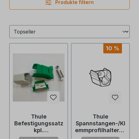
Produkte filtern
10 %
Thule
Thule
Befestigungssatz
Spannstangen-/Kl
kpl.
emmprofilhalterun
Spannstange/Kle
g Front,