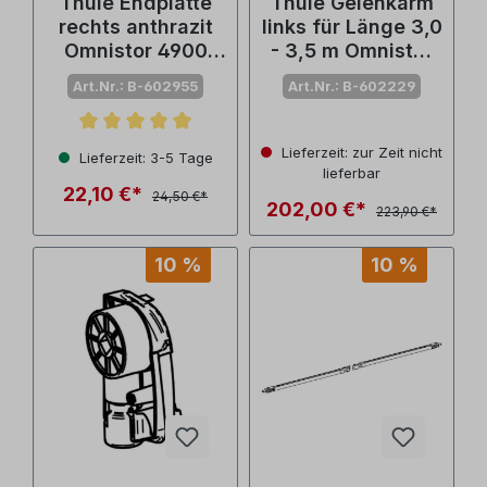
Thule Endplatte
Thule Gelenkarm
rechts anthrazit
links für Länge 3,0
Omnistor 4900
- 3,5 m Omnistor
(Nr. 1500602955)
4900/4200 (Nr.
Art.Nr.: B-602955
Art.Nr.: B-602229
1500602229)
Durchschnittliche Bewertung von 5 von 5 Sternen
Lieferzeit: zur Zeit nicht
Lieferzeit: 3-5 Tage
lieferbar
22,10 €*
24,50 €*
202,00 €*
223,90 €*
10 %
10 %