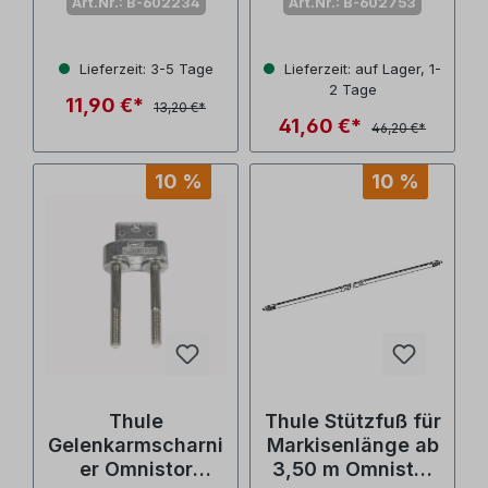
Art.Nr.: B-602234
Art.Nr.: B-602753
1500602234)
(Nr. 1500602753)
Lieferzeit: 3-5 Tage
Lieferzeit: auf Lager, 1-
2 Tage
11,90 €*
13,20 €*
41,60 €*
46,20 €*
10 %
10 %
Thule
Thule Stützfuß für
Gelenkarmscharni
Markisenlänge ab
er Omnistor
3,50 m Omnistor