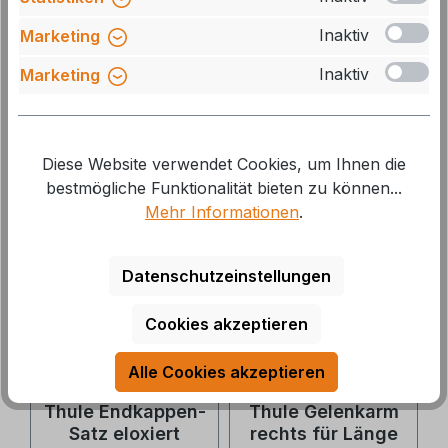
Omnistor
4900 (Nr.
Art.Nr.: B-602233
Art.Nr.: B-602666
Inaktiv
Marketing
4900/4200 (Nr.
1500602666)
1500602233)
Inaktiv
Marketing
Lieferzeit: 3-5 Tage
Lieferzeit: zur Zeit nicht
lieferbar
12,10 €*
13,40 €*
70,20 €*
78,00 €*
Diese Website verwendet Cookies, um Ihnen die
bestmögliche Funktionalität bieten zu können...
10 %
Mehr Informationen
.
Datenschutzeinstellungen
Cookies akzeptieren
Alle Cookies akzeptieren
Thule Endkappen-
Thule Gelenkarm
Satz eloxiert
rechts für Länge