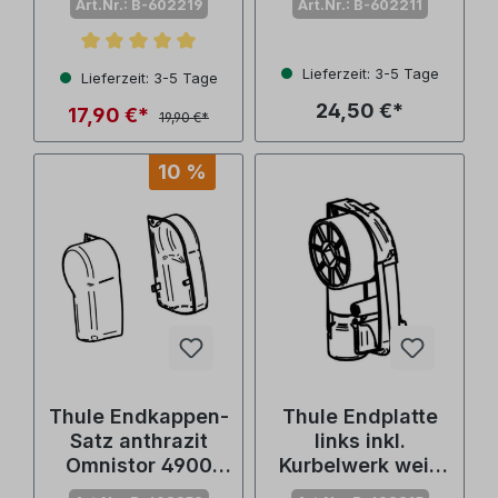
Art.Nr.: B-602219
Art.Nr.: B-602211
5200/4900/4200
(Nr. 1500602219)
Durchschnittliche Bewertung von 5 von 5 Sternen
Lieferzeit: 3-5 Tage
Lieferzeit: 3-5 Tage
24,50 €*
17,90 €*
19,90 €*
10 %
Thule Endkappen-
Thule Endplatte
Satz anthrazit
links inkl.
Omnistor 4900
Kurbelwerk weiß
(Nr. 1500602952)
Omnistor 4900