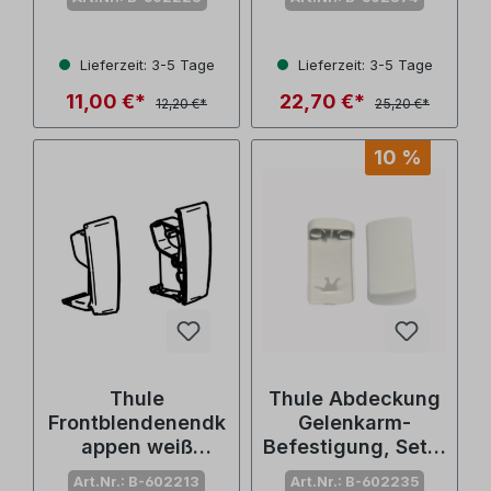
(Nr. 1500602374)
Lieferzeit: 3-5 Tage
Lieferzeit: 3-5 Tage
11,00 €*
22,70 €*
12,20 €*
25,20 €*
10 %
Thule
Thule Abdeckung
Frontblendenendk
Gelenkarm-
appen weiß
Befestigung, Set f.
Omnistor 4900
Omnistor
Art.Nr.: B-602213
Art.Nr.: B-602235