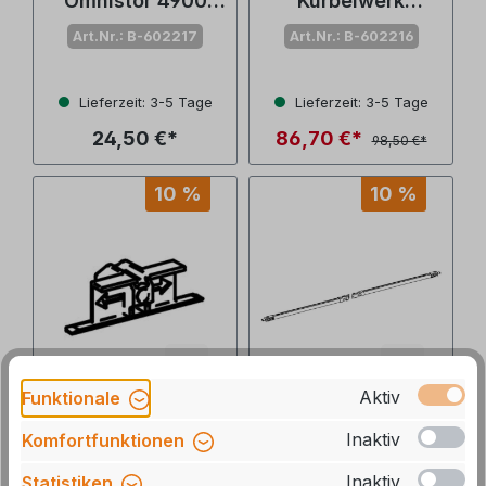
Omnistor 4900
Kurbelwerk
(Nr. 1500602217)
eloxiert Omnistor
Art.Nr.: B-602217
Art.Nr.: B-602216
4900 (Nr.
1500602216)
Lieferzeit: 3-5 Tage
Lieferzeit: 3-5 Tage
24,50 €*
86,70 €*
98,50 €*
10 %
10 %
Aktiv
Funktionale
Thule Stützfuß-
Thule Stützfuß für
Inaktiv
Komfortfunktionen
Arretierung
Markisenlänge
Frontblende
2,60 m Omnistor
Inaktiv
Statistiken