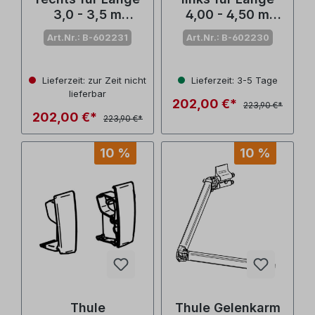
3,0 - 3,5 m
4,00 - 4,50 m
Omnistor
Omnistor 4900
Art.Nr.: B-602231
Art.Nr.: B-602230
4900/4200 (Nr.
(Nr. 1500602230)
1500602231)
Lieferzeit: zur Zeit nicht
Lieferzeit: 3-5 Tage
lieferbar
202,00 €*
223,90 €*
202,00 €*
223,90 €*
10 %
10 %
Thule
Thule Gelenkarm