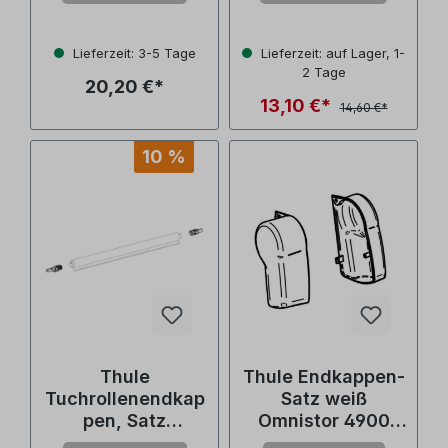
(Nr. 1500602213)
4900/4200
(Nr.1500602235)
Lieferzeit: 3-5 Tage
Lieferzeit: auf Lager, 1-
2 Tage
20,20 €*
13,10 €*
14,60 €*
10 %
Thule
Thule Endkappen-
Tuchrollenendkap
Satz weiß
pen, Satz
Omnistor 4900
Omnistor
(Nr. 1500602211)