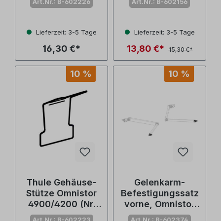
Art.Nr.: B-602226
Art.Nr.: B-602156
mmprofil
4900/4200 (Nr.
4900/4200 (Nr.
1500602156)
1500602226)
Lieferzeit: 3-5 Tage
Lieferzeit: 3-5 Tage
16,30 €*
13,80 €*
15,30 €*
10 %
10 %
Thule Gehäuse-
Gelenkarm-
Stütze Omnistor
Befestigungssatz
4900/4200 (Nr.
vorne, Omnistor
1500602223)
4900/6200/4200
Art.Nr.: B-602223
Art.Nr.: B-602374