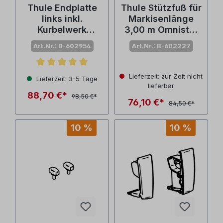
Thule Endplatte
Thule Stützfuß für
links inkl.
Markisenlänge
Kurbelwerk
3,00 m Omnistor
anthrazit Omnistor
4900 (Nr.
Art.Nr.: B-602954
Art.Nr.: B-602227
4900 (Nr.
1500602227)
1500602954)
Durchschnittliche Bewertung von 5 von 5 Sternen
Lieferzeit: zur Zeit nicht
Lieferzeit: 3-5 Tage
lieferbar
88,70 €*
98,50 €*
76,10 €*
84,50 €*
10 %
10 %