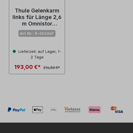
Thule Gelenkarm
links für Länge 2,6
m Omnistor
4900/4200 (Nr.
Art.Nr.: B-602667
1500602667)
Lieferzeit: auf Lager, 1-
2 Tage
193,00 €*
214,50 €*