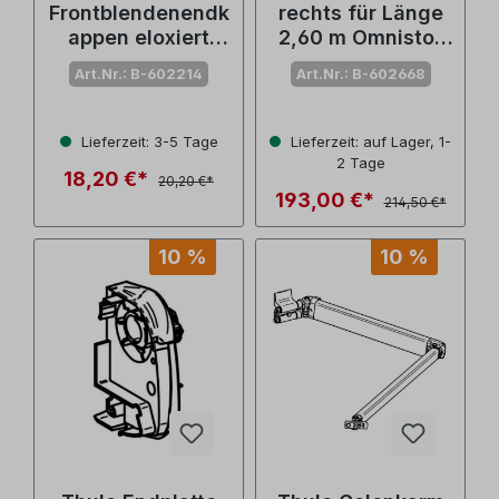
Frontblendenendk
rechts für Länge
appen eloxiert
2,60 m Omnistor
Omnistor 4900
4900/4200 (Nr.
Art.Nr.: B-602214
Art.Nr.: B-602668
(Nr. 1500602214)
1500602668)
Lieferzeit: 3-5 Tage
Lieferzeit: auf Lager, 1-
2 Tage
18,20 €*
20,20 €*
193,00 €*
214,50 €*
10 %
10 %