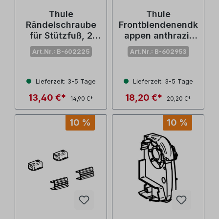
Thule
Thule
Rändelschraube
Frontblendenendk
für Stützfuß, 2
appen anthrazit
Stück, Omnistor
Omnistor 4900
Art.Nr.: B-602225
Art.Nr.: B-602953
4900 (Nr.
(Nr. 1500602953)
1500602225)
Lieferzeit: 3-5 Tage
Lieferzeit: 3-5 Tage
13,40 €*
18,20 €*
14,90 €*
20,20 €*
10 %
10 %