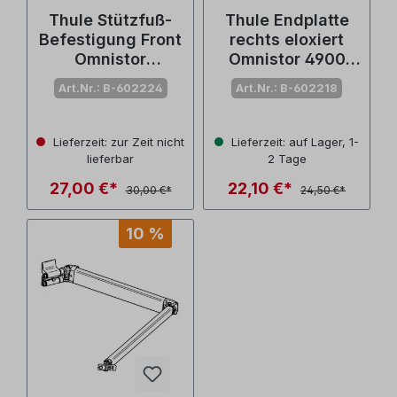
Thule Stützfuß-
Thule Endplatte
Befestigung Front
rechts eloxiert
Omnistor
Omnistor 4900
4900/4200 (Nr.
(Nr. 1500602218)
Art.Nr.: B-602224
Art.Nr.: B-602218
1500602224)
Lieferzeit: zur Zeit nicht
Lieferzeit: auf Lager, 1-
lieferbar
2 Tage
27,00 €*
22,10 €*
30,00 €*
24,50 €*
10 %