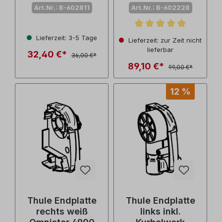
6200/5200/4900/
4900 (Nr.
Art.Nr.: B-602811
Art.Nr.: B-602228
4200 (Nr.
1500602228)
1500602811)
Durchschnittliche Bewertu
Lieferzeit: 3-5 Tage
Lieferzeit: zur Zeit nicht
lieferbar
32,40 €*
36,00 €*
89,10 €*
99,00 €*
12 %
Thule Endplatte
Thule Endplatte
rechts weiß
links inkl.