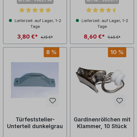
Art.Nr.: 9942794
Art.Nr.: 300371
Durchschnittliche Bewertung von 5 von 5 Sternen
Durchschnittliche Bewertu
Lieferzeit: auf Lager, 1-2
Lieferzeit: auf Lager, 1-2
Tage
Tage
3,80 €*
8,60 €*
4,15 €*
9,45 €*
8 %
10 %
Türfeststeller-
Gardinenröllchen mit
Unterteil dunkelgrau
Klammer, 10 Stück