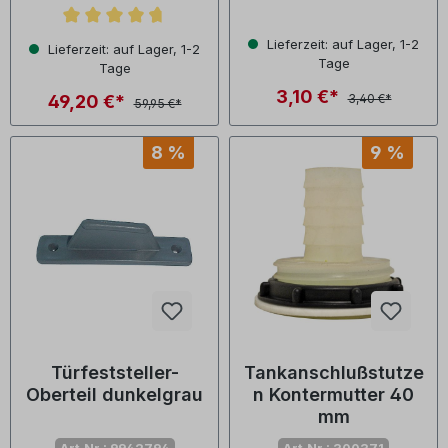
Durchschnittliche Bewertung von 4.6 von 5 Sternen
Lieferzeit: auf Lager, 1-2
Lieferzeit: auf Lager, 1-2
Tage
Tage
3,10 €*
49,20 €*
3,40 €*
59,95 €*
8 %
9 %
Türfeststeller-
Tankanschlußstutze
Oberteil dunkelgrau
n Kontermutter 40
mm