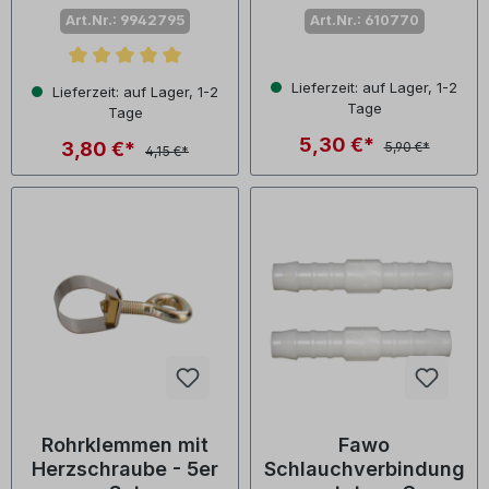
Art.Nr.: 9942795
Art.Nr.: 610770
Durchschnittliche Bewertung von 5 von 5 Sternen
Lieferzeit: auf Lager, 1-2
Lieferzeit: auf Lager, 1-2
Tage
Tage
5,30 €*
3,80 €*
5,90 €*
4,15 €*
Rohrklemmen mit
Fawo
Herzschraube - 5er
Schlauchverbindung