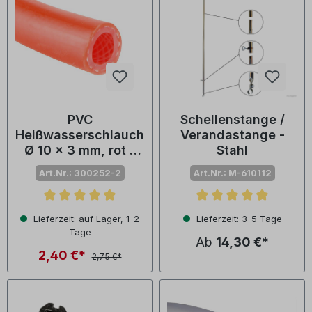
PVC
Schellenstange /
Heißwasserschlauch
Verandastange -
Ø 10 x 3 mm, rot -
Stahl
Meterware
Art.Nr.: 300252-2
Art.Nr.: M-610112
Durchschnittliche Bewertung von 4.8 von 5 Sternen
Durchschnittliche Bewertu
Lieferzeit: auf Lager, 1-2
Lieferzeit: 3-5 Tage
Tage
Ab
14,30 €*
2,40 €*
2,75 €*