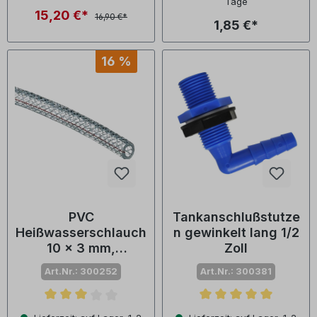
Tage
15,20 €*
16,90 €*
1,85 €*
16 %
PVC
Tankanschlußstutze
Heißwasserschlauch
n gewinkelt lang 1/2
10 x 3 mm,
Zoll
transparent -
Art.Nr.: 300252
Art.Nr.: 300381
Meterware
Durchschnittliche Bewertung von 3 von 5 Sternen
Durchschnittliche Bewertu