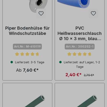
Piper Bodenhülse für
PVC
Windschutzstäbe
Heißwasserschlauch
Ø 10 x 3 mm, blau -
Meterware
Art.Nr.: M-610119
Art.Nr.: 300252-1
Durchschnittliche Bewertung von 4.6 von 5 Sternen
Durchschnittliche Bewertu
Lieferzeit: 3-5 Tage
Lieferzeit: auf Lager, 1-2
Tage
Ab
7,60 €*
2,40 €*
2,75 €*