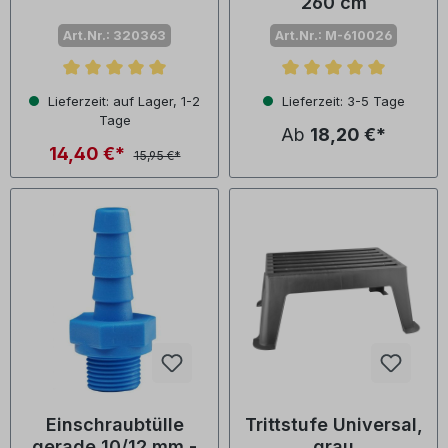
260 cm
Art.Nr.: 320363
Art.Nr.: M-610026
Durchschnittliche Bewertung von 5 von 5 Sternen
Durchschnittliche Bewertu
Lieferzeit: auf Lager, 1-2
Lieferzeit: 3-5 Tage
Tage
Ab
18,20 €*
14,40 €*
15,95 €*
Einschraubtülle
Trittstufe Universal,
gerade 10/12 mm -
grau