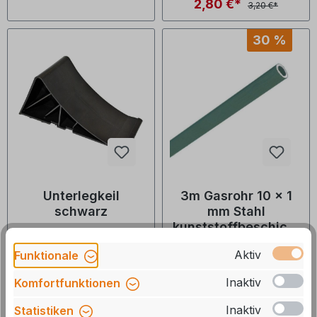
2,80 €*
3,20 €*
30 %
Unterlegkeil
3m Gasrohr 10 x 1
schwarz
mm Stahl
kunststoffbeschicht
et
Art.Nr.: 135001
Art.Nr.: 9933831-3MK
Aktiv
Funktionale
Inaktiv
Komfortfunktionen
Durchschnittliche Bewertung von 4 von 5 Sternen
Durchschnittliche Bewertu
Lieferzeit: auf Lager, 1-2
Lieferzeit: 3-5 Tage
Inaktiv
Statistiken
Tage