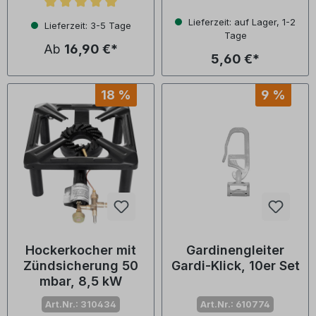
Durchschnittliche Bewertung von 5 von 5 Sternen
Lieferzeit: auf Lager, 1-2
Lieferzeit: 3-5 Tage
Tage
Ab
16,90 €*
5,60 €*
18 %
9 %
Hockerkocher mit
Gardinengleiter
Zündsicherung 50
Gardi-Klick, 10er Set
mbar, 8,5 kW
Art.Nr.: 310434
Art.Nr.: 610774