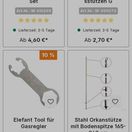
Set
sstutzen G
Art.Nr.: M-610205
Art.Nr.: M-300272
Durchschnittliche Bewertung von 5 von 5 Sternen
Durchschnittliche Bewertu
Lieferzeit: 3-5 Tage
Lieferzeit: 3-5 Tage
Ab
4,60 €*
Ab
2,70 €*
10 %
Elefant Tool für
Stahl Orkanstütze
Gasregler
mit Bodenspitze 165-