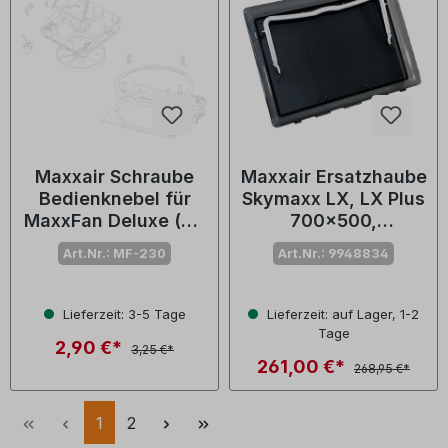
Maxxair Schraube
Maxxair Ersatzhaube
Bedienknebel für
Skymaxx LX, LX Plus
MaxxFan Deluxe (Nr.
700x500,
10-20265K)
transparent
Art.Nr.: MF-230
Art.Nr.: 9948834
Lieferzeit: 3-5 Tage
Lieferzeit: auf Lager, 1-2
Tage
2,90 €*
3,25 €*
261,00 €*
268,95 €*
1
2