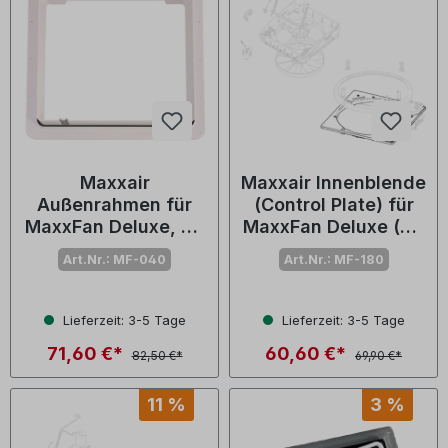
Maxxair
Maxxair Innenblende
Außenrahmen für
(Control Plate) für
MaxxFan Deluxe, 36
MaxxFan Deluxe (Nr.
x 36 cm
05-20226K)
Art.Nr.: MF-040
Art.Nr.: MF-180
Lieferzeit: 3-5 Tage
Lieferzeit: 3-5 Tage
71,60 €*
60,60 €*
82,50 €*
69,90 €*
11 %
3 %