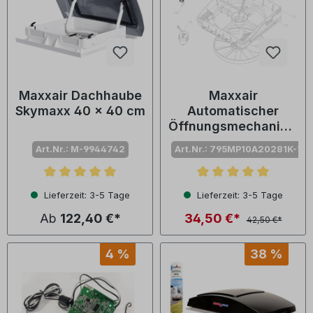
Maxxair Dachhaube
Maxxair
Skymaxx 40 x 40 cm
Automatischer
Öffnungsmechanism
us für MaxxFan
Art.Nr.: M-9944742
Art.Nr.: 795MP10A20281K-1AF
Deluxe
Durchschnittliche Bewertung von 5 von 5 Sternen
Durchschnittliche Bewertu
Lieferzeit: 3-5 Tage
Lieferzeit: 3-5 Tage
Ab
122,40 €*
34,50 €*
42,50 €*
4 %
38 %