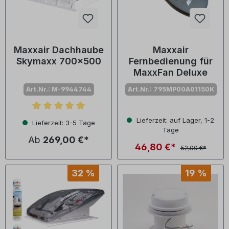
Maxxair Dachhaube
Maxxair
Skymaxx 700x500
Fernbedienung für
MaxxFan Deluxe
Art.Nr.: M-9944744
Art.Nr.: 795MP00A01150K
Durchschnittliche Bewertung von 5 von 5 Sternen
Lieferzeit: auf Lager, 1-2
Lieferzeit: 3-5 Tage
Tage
Ab
269,00 €*
46,80 €*
52,00 €*
32 %
19 %