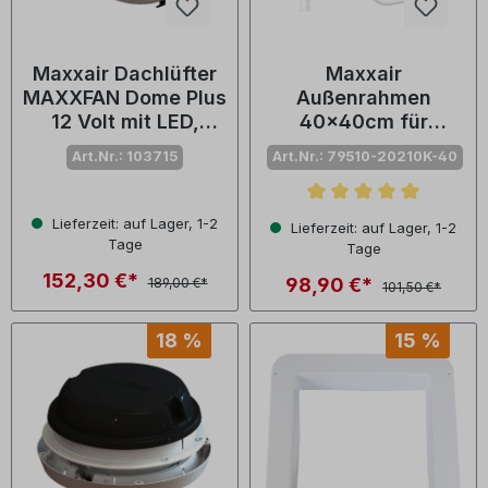
Maxxair Dachlüfter
Maxxair
MAXXFAN Dome Plus
Außenrahmen
12 Volt mit LED,
40x40cm für
schwarz
Maxxfan Deluxe
Art.Nr.: 103715
Art.Nr.: 79510-20210K-40
Durchschnittliche Bewertu
Lieferzeit: auf Lager, 1-2
Lieferzeit: auf Lager, 1-2
Tage
Tage
152,30 €*
98,90 €*
189,00 €*
101,50 €*
18 %
15 %