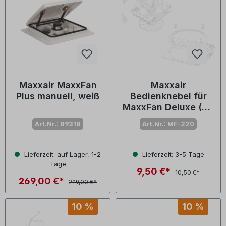
Maxxair MaxxFan
Maxxair
Plus manuell, weiß
Bedienknebel für
MaxxFan Deluxe (Nr.
10-20223)
Art.Nr.: 89318
Art.Nr.: MF-220
Lieferzeit: auf Lager, 1-2
Lieferzeit: 3-5 Tage
Tage
9,50 €*
10,50 €*
269,00 €*
299,00 €*
10 %
10 %