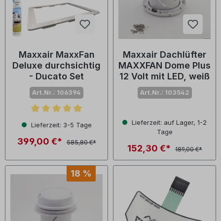
Maxxair MaxxFan
Maxxair Dachlüfter
Deluxe durchsichtig
MAXXFAN Dome Plus
- Ducato Set
12 Volt mit LED, weiß
Art.Nr.: 106394
Art.Nr.: 103542
Durchschnittliche Bewertung von 5 von 5 Sternen
Lieferzeit: auf Lager, 1-2
Lieferzeit: 3-5 Tage
Tage
399,00 €*
585,80 €*
152,30 €*
189,00 €*
18 %