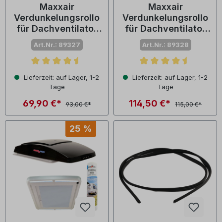
Maxxair
Maxxair
Verdunkelungsrollo
Verdunkelungsrollo
für Dachventilator
für Dachventilator
MAXXFAN deluxe -
MAXXFAN deluxe -
Art.Nr.: 89327
Art.Nr.: 89328
ohne LED
mit LED
Durchschnittliche Bewertung von 4.5 von 5 Sternen
Durchschnittliche Bewertu
Lieferzeit: auf Lager, 1-2
Lieferzeit: auf Lager, 1-2
Tage
Tage
69,90 €*
114,50 €*
93,00 €*
115,00 €*
25 %