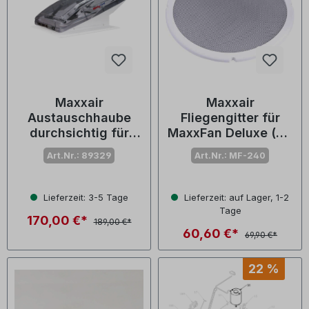
Maxxair
Maxxair
Austauschhaube
Fliegengitter für
durchsichtig für
MaxxFan Deluxe (Nr.
Dachventilator
05-30925)
Art.Nr.: 89329
Art.Nr.: MF-240
MAXXFAN deluxe
Lieferzeit: 3-5 Tage
Lieferzeit: auf Lager, 1-2
Tage
170,00 €*
189,00 €*
60,60 €*
69,90 €*
22 %