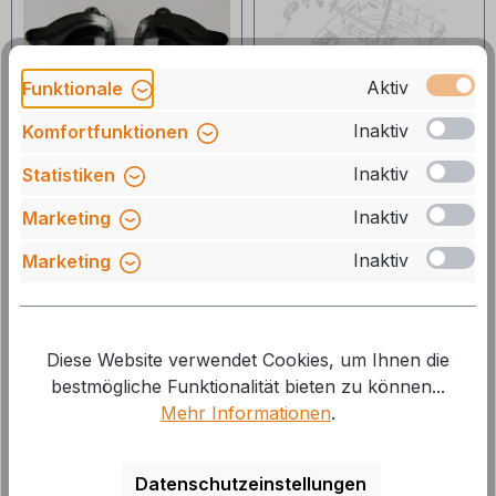
Aktiv
Funktionale
Inaktiv
Komfortfunktionen
Inaktiv
Statistiken
Maxxair Rasthaken
Maxxair Motor zur
Satz links/rechts für
Lüftereinheit für
Inaktiv
Marketing
Dachhaube Skymaxx
MaxxFan Deluxe
LX, LX Plus 700x500
Inaktiv
Marketing
Art.Nr.: 9948835
Art.Nr.: 795MP10-20967
Lieferzeit: zur Zeit nicht
Lieferzeit: zur Zeit nicht
lieferbar
lieferbar
Diese Website verwendet Cookies, um Ihnen die
bestmögliche Funktionalität bieten zu können...
6,50 €*
119,00 €*
151,90 €*
Mehr Informationen
.
39 %
Datenschutzeinstellungen