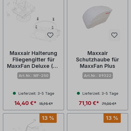
Maxxair Halterung
Maxxair
Fliegengitter für
Schutzhaube für
MaxxFan Deluxe (Nr.
MaxxFan Plus
05-21233)
Art.Nr.: MF-250
Art.Nr.: 89322
Lieferzeit: 3-5 Tage
Lieferzeit: 3-5 Tage
14,40 €*
71,10 €*
15,95 €*
79,00 €*
13 %
13 %