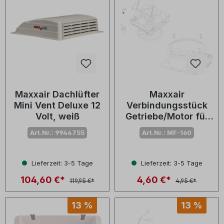
Maxxair Dachlüfter
Maxxair
Mini Vent Deluxe 12
Verbindungsstück
Volt, weiß
Getriebe/Motor für
MaxxFan Deluxe (Nr.
Art.Nr.: 9944755
Art.Nr.: MF-160
10-20277)
Lieferzeit: 3-5 Tage
Lieferzeit: 3-5 Tage
104,60 €*
4,60 €*
119,95 €*
4,95 €*
13 %
13 %