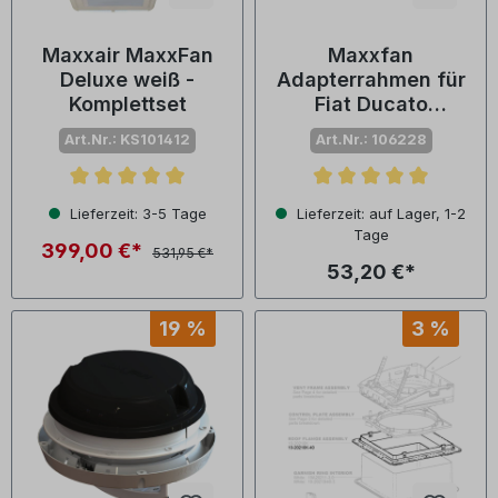
Maxxair MaxxFan
Maxxfan
Deluxe weiß -
Adapterrahmen für
Komplettset
Fiat Ducato
400x400 mm
Art.Nr.: KS101412
Art.Nr.: 106228
Durchschnittliche Bewertung von 5 von 5 Sternen
Durchschnittliche Bewertu
Lieferzeit: 3-5 Tage
Lieferzeit: auf Lager, 1-2
Tage
399,00 €*
531,95 €*
53,20 €*
19 %
3 %