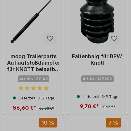
moog Trailerparts
Faltenbalg für BPW,
Auflaufstoßdämpfer
Knott
für KNOTT belastbar
bis
Art.Nr.: 127109
Art.Nr.: 127202
Durchschnittliche Bewertung von 5 von 5 Sternen
Lieferzeit: 3-5 Tage
Lieferzeit: 3-5 Tage
9,70 €*
56,60 €*
10,95 €*
65,00 €*
10 %
7 %