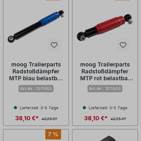
moog Trailerparts
moog Trailerparts
Radstoßdämpfer
Radstoßdämpfer
MTP blau belastbar
MTP rot belastbar
bis 1400 kg
bis 2000 kg
Art.Nr.: 127002
Art.Nr.: 127003
Lieferzeit: 3-5 Tage
Lieferzeit: 3-5 Tage
38,10 €*
38,10 €*
40,95 €*
40,95 €*
7 %