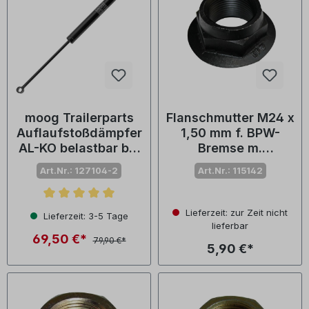
moog Trailerparts
Flanschmutter M24 x
Auflaufstoßdämpfer
1,50 mm f. BPW-
AL-KO belastbar bis
Bremse m.
750 kg
Federringaufsatz
Art.Nr.: 127104-2
Art.Nr.: 115142
Durchschnittliche Bewertung von 5 von 5 Sternen
Lieferzeit: zur Zeit nicht
Lieferzeit: 3-5 Tage
lieferbar
69,50 €*
79,90 €*
5,90 €*