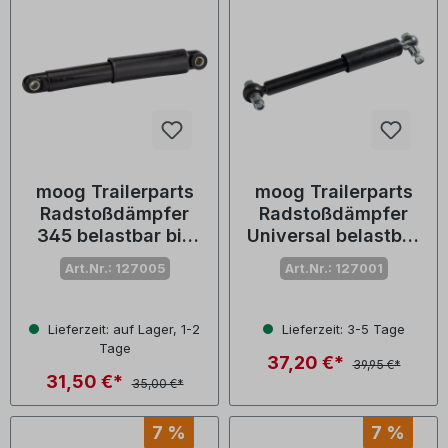
moog Trailerparts
moog Trailerparts
Radstoßdämpfer
Radstoßdämpfer
345 belastbar bis
Universal belastbar
1500 kg
bis 1500 kg
Art.Nr.: 127005
Art.Nr.: 127001
Lieferzeit: auf Lager, 1-2
Lieferzeit: 3-5 Tage
Tage
37,20 €*
39,95 €*
31,50 €*
35,00 €*
7 %
7 %