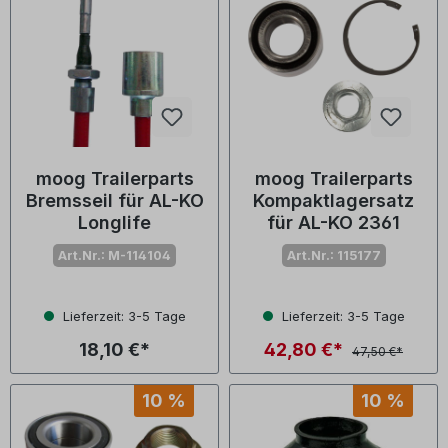
moog Trailerparts
moog Trailerparts
Bremsseil für AL-KO
Kompaktlagersatz
Longlife
für AL-KO 2361
Art.Nr.: M-114104
Art.Nr.: 115177
Lieferzeit: 3-5 Tage
Lieferzeit: 3-5 Tage
18,10 €*
42,80 €*
47,50 €*
10 %
10 %