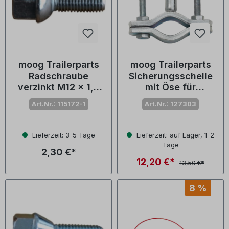
moog Trailerparts
moog Trailerparts
Radschraube
Sicherungsschelle
verzinkt M12 x 1,5
mit Öse für
mm, 30 mm GWL
Abreißseil
Art.Nr.: 115172-1
Art.Nr.: 127303
Lieferzeit: 3-5 Tage
Lieferzeit: auf Lager, 1-2
Tage
2,30 €*
12,20 €*
13,50 €*
8 %