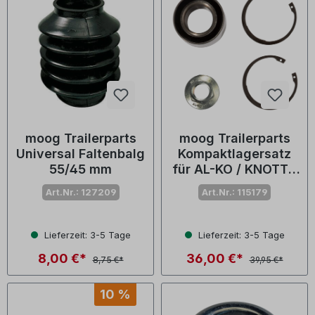
moog Trailerparts
moog Trailerparts
Universal Faltenbalg
Kompaktlagersatz
55/45 mm
für AL-KO / KNOTT /
BPW, 39 mm
Art.Nr.: 127209
Art.Nr.: 115179
Lieferzeit: 3-5 Tage
Lieferzeit: 3-5 Tage
8,00 €*
36,00 €*
8,75 €*
39,95 €*
10 %