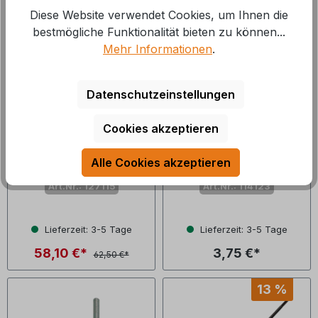
Diese Website verwendet Cookies, um Ihnen die
bestmögliche Funktionalität bieten zu können...
Mehr Informationen
.
Datenschutzeinstellungen
Cookies akzeptieren
moog Trailerparts
moog Trailerparts
Auflaufstoßdämpfer
Halbschale
für Knott KF 9
(Bremsseilstütze)
Alle Cookies akzeptieren
für Knott
Art.Nr.: 127115
Art.Nr.: 114123
Lieferzeit: 3-5 Tage
Lieferzeit: 3-5 Tage
58,10 €*
3,75 €*
62,50 €*
13 %