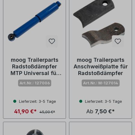
moog Trailerparts
moog Trailerparts
Radstoßdämpfer
Anschweißplatte für
MTP Universal für
Radstoßdämpfer
BPW/Peitz bis 1500
Art.Nr.: 127006
Art.Nr.: M-127014
kg
Lieferzeit: 3-5 Tage
Lieferzeit: 3-5 Tage
41,90 €*
Ab
7,50 €*
45,00 €*