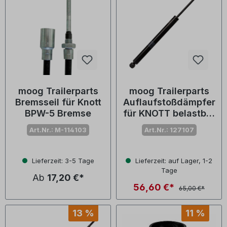
moog Trailerparts
moog Trailerparts
Bremsseil für Knott
Auflaufstoßdämpfer
BPW-5 Bremse
für KNOTT belastbar
bis 2000 kg
Art.Nr.: M-114103
Art.Nr.: 127107
Lieferzeit: 3-5 Tage
Lieferzeit: auf Lager, 1-2
Tage
Ab
17,20 €*
56,60 €*
65,00 €*
13 %
11 %