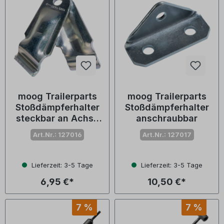
moog Trailerparts
moog Trailerparts
Stoßdämpferhalter
Stoßdämpferhalter
steckbar an Achse
anschraubbar
für AL-KO
Art.Nr.: 127016
Art.Nr.: 127017
Lieferzeit: 3-5 Tage
Lieferzeit: 3-5 Tage
6,95 €*
10,50 €*
7 %
7 %