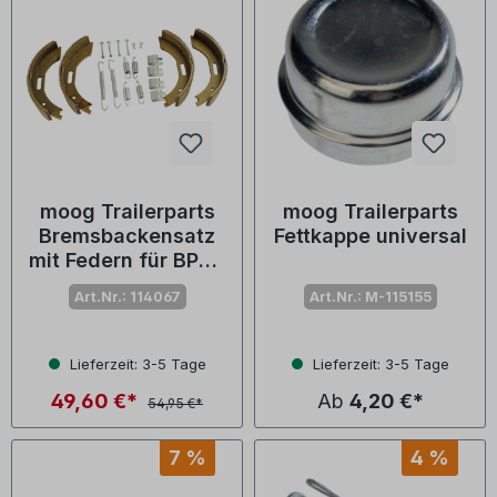
moog Trailerparts
moog Trailerparts
Bremsbackensatz
Fettkappe universal
mit Federn für BPW-
Bremse 2005-7
Art.Nr.: 114067
Art.Nr.: M-115155
RASK
Lieferzeit: 3-5 Tage
Lieferzeit: 3-5 Tage
49,60 €*
Ab
4,20 €*
54,95 €*
7 %
4 %