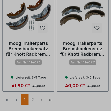
moog Trailerparts
moog Trailerparts
Bremsbackensatz
Bremsbackensatz
für Knott Radbremse
für Knott Radbremse
160 x 35
200 x 50
Art.Nr.: 114076
Art.Nr.: 114077
Lieferzeit: 3-5 Tage
Lieferzeit: 3-5 Tage
41,90 €*
40,00 €*
45,00 €*
43,00 €*
1
2