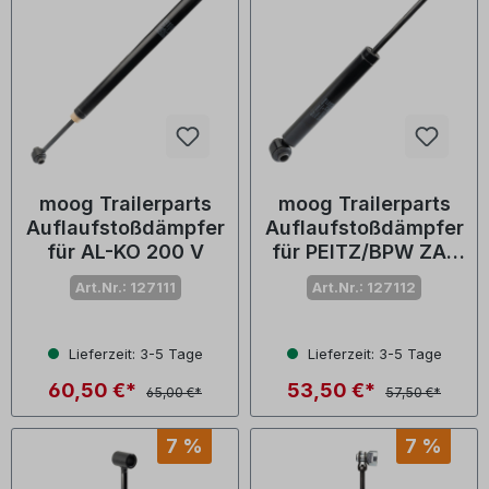
moog Trailerparts
moog Trailerparts
Auflaufstoßdämpfer
Auflaufstoßdämpfer
für AL-KO 200 V
für PEITZ/BPW ZAF
1,5-2
Art.Nr.: 127111
Art.Nr.: 127112
Lieferzeit: 3-5 Tage
Lieferzeit: 3-5 Tage
60,50 €*
53,50 €*
65,00 €*
57,50 €*
7 %
7 %