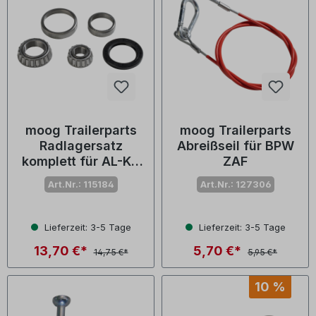
moog Trailerparts
moog Trailerparts
Radlagersatz
Abreißseil für BPW
komplett für AL-KO
ZAF
2035/2050/2051 mit
Art.Nr.: 115184
Art.Nr.: 127306
LM-Lager
Lieferzeit: 3-5 Tage
Lieferzeit: 3-5 Tage
13,70 €*
5,70 €*
14,75 €*
5,95 €*
10 %