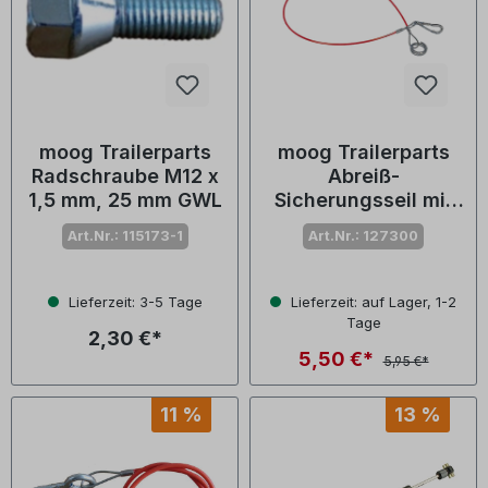
moog Trailerparts
moog Trailerparts
Radschraube M12 x
Abreiß-
1,5 mm, 25 mm GWL
Sicherungsseil mit
Ring
Art.Nr.: 115173-1
Art.Nr.: 127300
Lieferzeit: 3-5 Tage
Lieferzeit: auf Lager, 1-2
Tage
2,30 €*
5,50 €*
5,95 €*
11 %
13 %