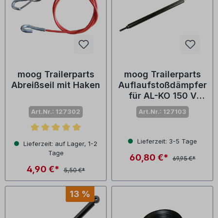
moog Trailerparts
moog Trailerparts
Abreißseil mit Haken
Auflaufstoßdämpfer
für AL-KO 150 V
belastbar bis 1500
Art.Nr.: 127302
Art.Nr.: 127103
kg
Durchschnittliche Bewertung von 5 von 5 Sternen
Lieferzeit: 3-5 Tage
Lieferzeit: auf Lager, 1-2
Tage
60,80 €*
69,95 €*
4,90 €*
5,50 €*
13 %