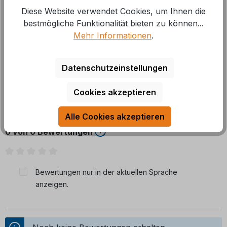
Das Ersatzteil oder Zubehör ist für den Camping- und
Diese Website verwendet Cookies, um Ihnen die
Caravanbereich vorgesehen. Die Ausführung ist auf
bestmögliche Funktionalität bieten zu können...
Restposten, Sonstige
Mehr
Mehr Informationen
.
Datenschutzeinstellungen
Cookies akzeptieren
Bewertungen
Alle Cookies akzeptieren
0 von 0 Bewertungen
Durchschnittliche Bewertung von 0 von 5 Sternen
Bewertungen nur in der aktuellen Sprache
anzeigen.