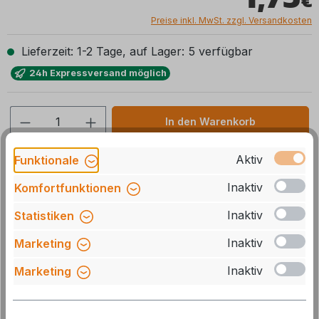
Preise inkl. MwSt. zzgl. Versandkosten
Lieferzeit: 1-2 Tage, auf Lager: 5 verfügbar
24h Expressversand möglich
Produkt Anzahl: Gib den gewünschten We
In den Warenkorb
Stck
Aktiv
Funktionale
Zum Merkzettel hinzufügen
Inaktiv
Komfortfunktionen
Artikelnummer:
115150-1
Inaktiv
Statistiken
Herstellernummer:
MCM10x1.25
Inaktiv
Marketing
GTIN/EAN:
4041431009237
Inaktiv
Marketing
Beschreibung