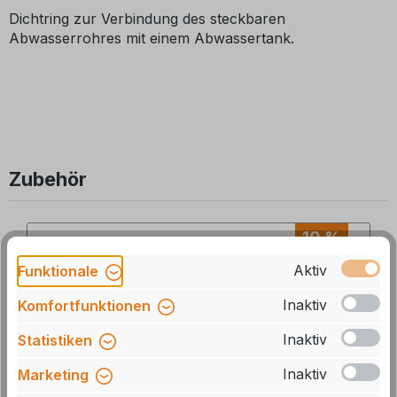
Dichtring zur Verbindung des steckbaren
Abwasserrohres mit einem Abwassertank.
Zubehör
Produktgalerie überspringen
10 %
Aktiv
Funktionale
Inaktiv
Komfortfunktionen
Inaktiv
Statistiken
Inaktiv
Marketing