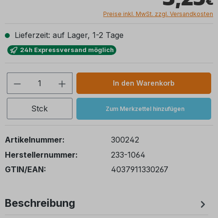
Preise inkl. MwSt. zzgl. Versandkosten
Lieferzeit: auf Lager, 1-2 Tage
24h Expressversand möglich
Produkt Anzahl: Gib den gewünschten We
In den Warenkorb
Stck
Zum Merkzettel hinzufügen
Artikelnummer:
300242
Herstellernummer:
233-1064
GTIN/EAN:
4037911330267
Beschreibung