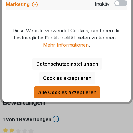
Inaktiv
Marketing
Reich Kugelhahn mit Übergangsstück für
steckbares Abwasser-Rohrsystem
Diese Website verwendet Cookies, um Ihnen die
Art.Nr.: 300203
bestmögliche Funktionalität bieten zu können...
Mehr Informationen
.
nen
Durchschnittliche Bewertung von 4 von 5 Sternen
Lieferzeit: auf Lager, 1-2 Tage
36,00 €*
Datenschutzeinstellungen
39,95 €*
Cookies akzeptieren
Alle Cookies akzeptieren
Bewertungen
1 von 1 Bewertungen