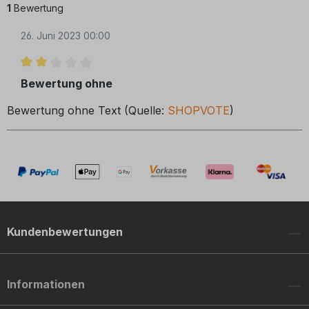
1
Bewertung
26. Juni 2023 00:00
Bewertung mit 2 von 5 Sternen
Bewertung ohne
Bewertung ohne Text (Quelle:
SHOPVOTE
)
Kundenbewertungen
Informationen