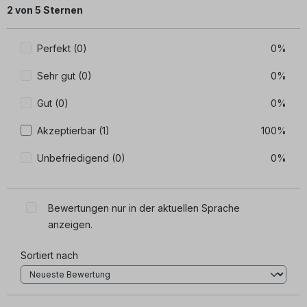
Durchschnittliche Bewertung von 2 von 5 Sternen
2 von 5 Sternen
Perfekt (0)
0%
Sehr gut (0)
0%
Gut (0)
0%
Akzeptierbar (1)
100%
Unbefriedigend (0)
0%
Bewertungen nur in der aktuellen Sprache
anzeigen.
Sortiert nach