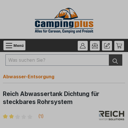
Zum Hauptinhalt springen
Menü
Abwasser-Entsorgung
Reich Abwassertank Dichtung für
steckbares Rohrsystem
(
1
)
Durchschnittliche Bewertung von 2 von 5 Sternen