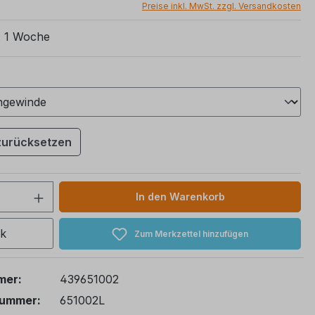
Preise inkl. MwSt. zzgl. Versandkosten
t: 1 Woche
ählen
zurücksetzen
 Anzahl: Gib den gewünschten Wert ein 
In den Warenkorb
ck
Zum Merkzettel hinzufügen
mer:
439651002
nummer:
651002L