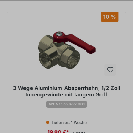
10 %
3 Wege Aluminium-Absperrhahn, 1/2 Zoll
Innengewinde mit langem Griff
Art.Nr.: 439651001
Lieferzeit: 1 Woche
19,80 €*
21,95 €*