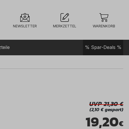
NEWSLETTER
MERKZETTEL
WARENKORB
teile
% Spar-Deals %
UVP 21,30
(2,10 € gespart)
19,20