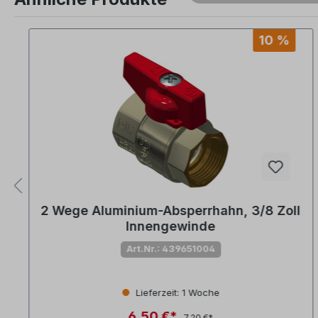
Produktgalerie überspringen
10 %
2 Wege Aluminium-Absperrhahn, 3/8 Zoll
Innengewinde
Art.Nr.: 439651004
Lieferzeit: 1 Woche
6,50 €*
7,20 €*