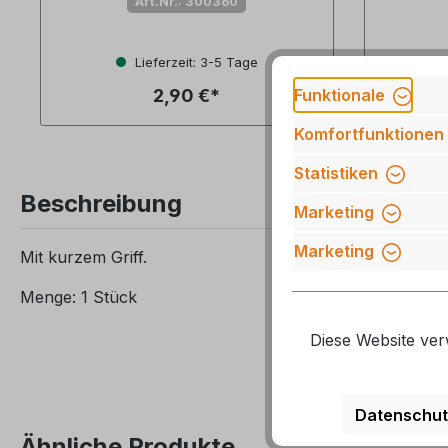
Art.Nr.: 300360
Durchsch
Lieferzeit: 3-5 Tage
Lief
Funktionale
2,90 €*
Komfortfunktionen
Statistiken
Beschreibung
Marketing
Marketing
Mit kurzem Griff.
Menge: 1 Stück
Diese Website ver
Datenschut
Ähnliche Produkte