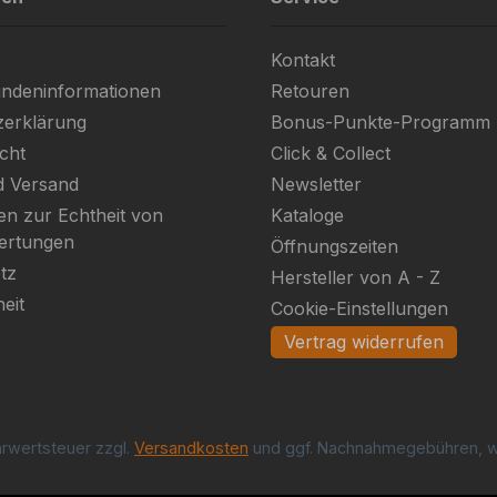
Kontakt
ndeninformationen
Retouren
zerklärung
Bonus-Punkte-Programm
cht
Click & Collect
d Versand
Newsletter
en zur Echtheit von
Kataloge
ertungen
Öffnungszeiten
tz
Hersteller von A - Z
heit
Cookie-Einstellungen
Vertrag widerrufen
ehrwertsteuer zzgl.
Versandkosten
und ggf. Nachnahmegebühren, w