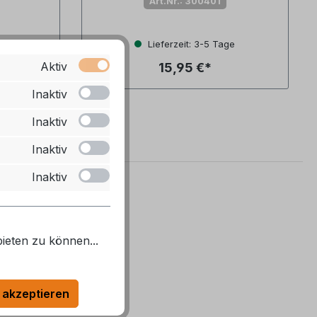
Art.Nr.: 300401
ge
Lieferzeit: 3-5 Tage
Aktiv
15,95 €*
Inaktiv
Inaktiv
Inaktiv
Inaktiv
ieten zu können...
 akzeptieren