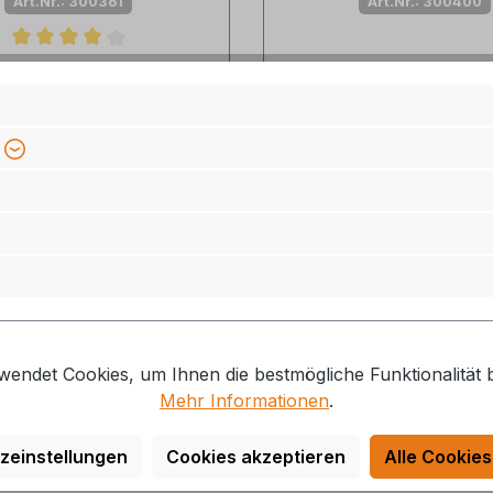
Art.Nr.: 300361
Art.Nr.: 300400
nittliche Bewertung von 4 von 5 Sternen
Lieferzeit: 3-5 Ta
erzeit: auf Lager, 1-2 Tage
9,75 €*
3,15 €*
wendet Cookies, um Ihnen die bestmögliche Funktionalität b
Mehr Informationen
.
zeinstellungen
Cookies akzeptieren
Alle Cookies