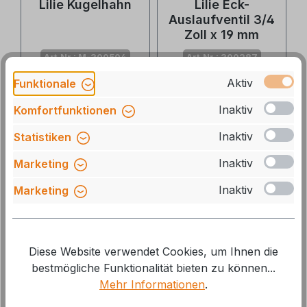
Lilie Kugelhahn
Lilie Eck-
Auslaufventil 3/4
Zoll x 19 mm
Art.Nr.: M-300504
Art.Nr.: 300287
Aktiv
Funktionale
Lieferzeit: 3-5 Tage
Lieferzeit: auf Lager, 1-
Inaktiv
Komfortfunktionen
2 Tage
Ab
3,50 €*
26,00 €*
Inaktiv
Statistiken
28,90 €*
Inaktiv
Marketing
10 %
Inaktiv
Marketing
Diese Website verwendet Cookies, um Ihnen die
bestmögliche Funktionalität bieten zu können...
Mehr Informationen
.