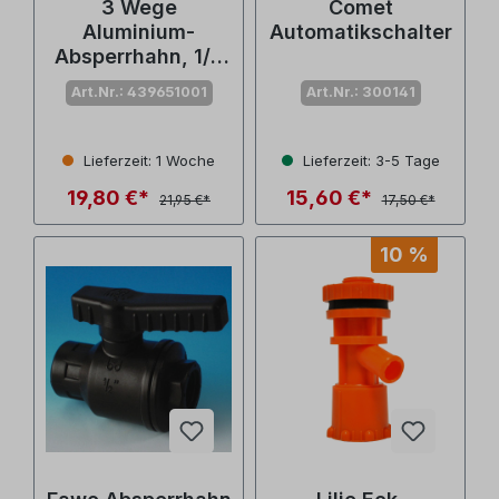
3 Wege
Comet
Aluminium-
Automatikschalter
Absperrhahn, 1/2
Zoll Innengewinde
Art.Nr.: 439651001
Art.Nr.: 300141
mit langem Griff
Lieferzeit: 1 Woche
Lieferzeit: 3-5 Tage
19,80 €*
15,60 €*
21,95 €*
17,50 €*
10 %