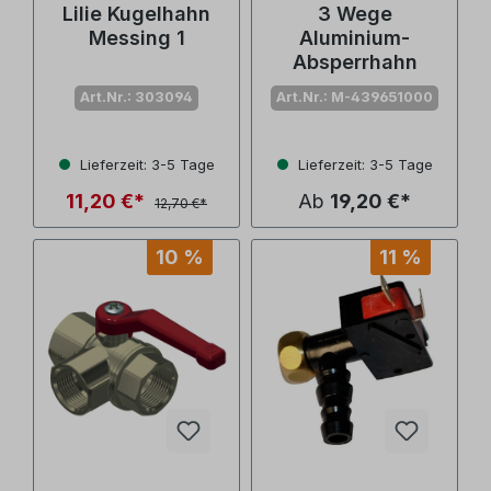
Lilie Kugelhahn
3 Wege
Messing 1
Aluminium-
Absperrhahn
Art.Nr.: 303094
Art.Nr.: M-439651000
Lieferzeit: 3-5 Tage
Lieferzeit: 3-5 Tage
11,20 €*
Ab
19,20 €*
12,70 €*
10 %
11 %