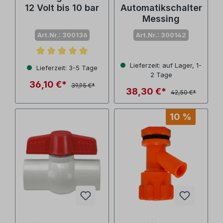
12 Volt bis 10 bar
Automatikschalter
Messing
Art.Nr.: 300136
Art.Nr.: 300142
Durchschnittliche Bewertung von 5 von 5 Sternen
Lieferzeit: auf Lager, 1-
Lieferzeit: 3-5 Tage
2 Tage
36,10 €*
39,95 €*
38,30 €*
42,50 €*
10 %