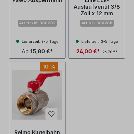
Fawo Absperrhahn
Lilie Eck-
Auslaufventil 3/8
Zoll x 12 mm
Art.Nr.: M-300282
Art.Nr.: 300288
Lieferzeit: 3-5 Tage
Lieferzeit: 3-5 Tage
Ab
15,80 €*
24,00 €*
26,70 €*
10 %
Reimo Kugelhahn