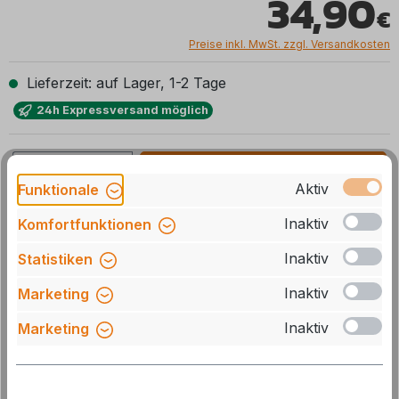
34,90
Preise inkl. MwSt. zzgl. Versandkosten
Lieferzeit: auf Lager, 1-2 Tage
24h Expressversand möglich
Produkt Anzahl: Gib den gewünschten We
In den Warenkorb
Aktiv
Funktionale
Stck
Zum Merkzettel hinzufügen
Inaktiv
Komfortfunktionen
Inaktiv
Statistiken
Artikelnummer:
19872897
Inaktiv
Marketing
Herstellernummer:
233-1225
Inaktiv
GTIN/EAN:
4030812728973
Marketing
Beschreibung